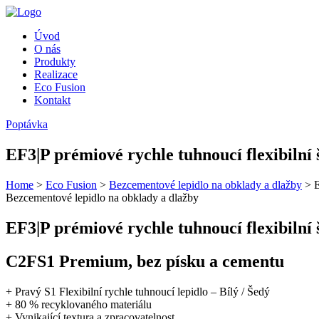
Úvod
O nás
Produkty
Realizace
Eco Fusion
Kontakt
Poptávka
EF3|P prémiové rychle tuhnoucí flexibilní 
Home
>
Eco Fusion
>
Bezcementové lepidlo na obklady a dlažby
>
E
Bezcementové lepidlo na obklady a dlažby
EF3|P prémiové rychle tuhnoucí flexibilní 
C2FS1 Premium, bez písku a cementu
+ Pravý S1 Flexibilní rychle tuhnoucí lepidlo – Bílý / Šedý
+ 80 % recyklovaného materiálu
+ Vynikající textura a zpracovatelnost