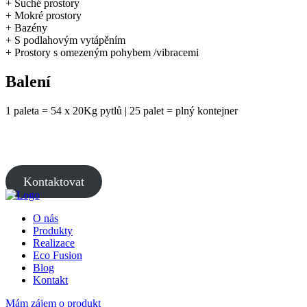
+ Suché prostory
+ Mokré prostory
+ Bazény
+ S podlahovým vytápěním
+ Prostory s omezeným pohybem /vibracemi
Balení
1 paleta = 54 x 20Kg pytlů | 25 palet = plný kontejner
Kontaktovat
O nás
Produkty
Realizace
Eco Fusion
Blog
Kontakt
Mám zájem o produkt