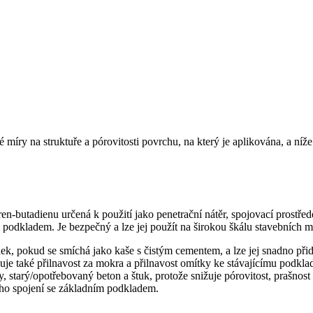
 míry na struktuře a pórovitosti povrchu, na který je aplikována, a níž
en-butadienu určená k použití jako penetrační nátěr, spojovací prostřede
podkladem. Je bezpečný a lze jej použít na širokou škálu stavebních m
dek, pokud se smíchá jako kaše s čistým cementem, a lze jej snadno př
je také přilnavost za mokra a přilnavost omítky ke stávajícímu podklad
 starý/opotřebovaný beton a štuk, protože snižuje pórovitost, prašnost
ého spojení se základním podkladem.