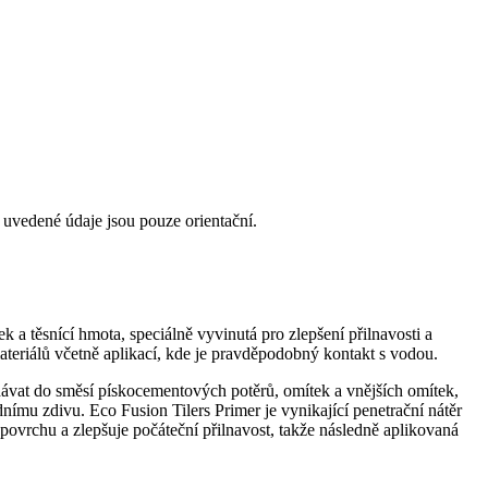
e uvedené údaje jsou pouze orientační.
k a těsnící hmota, speciálně vyvinutá pro zlepšení přilnavosti a
ateriálů včetně aplikací, kde je pravděpodobný kontakt s vodou.
idávat do směsí pískocementových potěrů, omítek a vnějších omítek,
nímu zdivu. Eco Fusion Tilers Primer je vynikající penetrační nátěr
 povrchu a zlepšuje počáteční přilnavost, takže následně aplikovaná