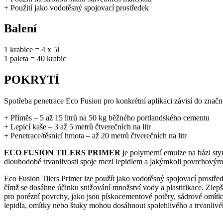
+ Použití jako vodotěsný spojovací prostředek
Balení
1 krabice = 4 x 5l
1 paleta = 40 krabic
POKRYTÍ
Spotřeba penetrace Eco Fusion pro konkrétní aplikaci závisí do značné
+ Příměs – 5 až 15 litrů na 50 kg běžného portlandského cementu
+ Lepicí kaše – 3 až 5 metrů čtverečních na litr
+ Penetrace/těsnicí hmota – až 20 metrů čtverečních na litr
ECO FUSION TILERS PRIMER
je polymerní emulze na bázi styr
dlouhodobé trvanlivosti spoje mezi lepidlem a jakýmkoli povrchovým 
Eco Fusion Tilers Primer lze použít jako vodotěsný spojovací prostře
čímž se dosáhne účinku snižování množství vody a plastifikace. Zlepšu
pro porézní povrchy, jako jsou pískocementové potěry, sádrové omítky,
lepidla, omítky nebo štuky mohou dosáhnout spolehlivého a trvanliv