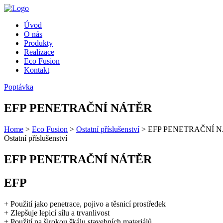
Úvod
O nás
Produkty
Realizace
Eco Fusion
Kontakt
Poptávka
EFP PENETRAČNÍ NÁTĚR
Home
>
Eco Fusion
>
Ostatní příslušenství
>
EFP PENETRAČNÍ 
Ostatní příslušenství
EFP PENETRAČNÍ NÁTĚR
EFP
+ Použití jako penetrace, pojivo a těsnicí prostředek
+ Zlepšuje lepicí sílu a trvanlivost
+ Použití na širokou škálu stavebních materiálů